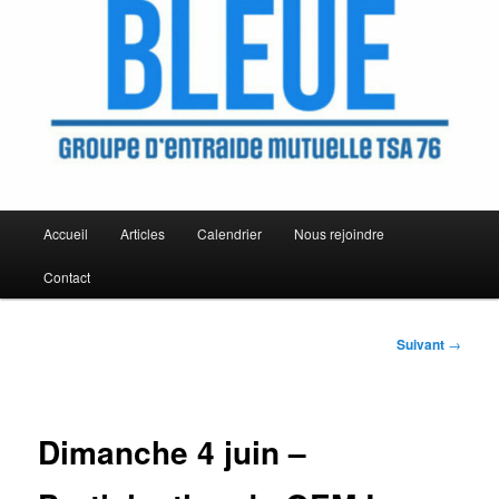
Menu
Accueil
Articles
Calendrier
Nous rejoindre
principal
Contact
Navigation
Suivant
→
des
articles
Dimanche 4 juin –