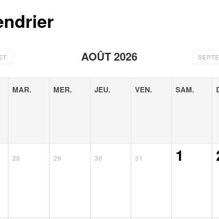
endrier
AOÛT 2026
ET
SEPT
MAR.
MER.
JEU.
VEN.
SAM.
1
28
29
30
31