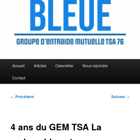
Menu
Accueil
Articles
Calendrier
Nous rejoindre
principal
Contact
Navigation
←
Précédent
Suivant
→
des
articles
4 ans du GEM TSA La